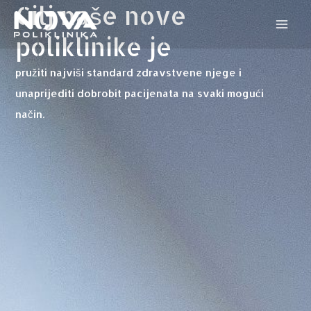
Cilj naše nove
Skip
Mai
to
poliklinike je
Men
content
pružiti najviši standard zdravstvene njege i
unaprijediti dobrobit pacijenata na svaki mogući
način.