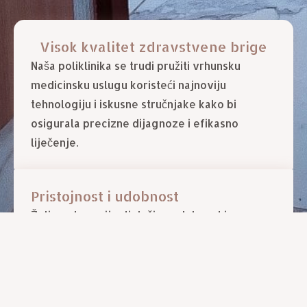
Visok kvalitet zdravstvene brige
Naša poliklinika se trudi pružiti vrhunsku
medicinsku uslugu koristeći najnoviju
tehnologiju i iskusne stručnjake kako bi
osigurala precizne dijagnoze i efikasno
liječenje.
Pristojnost i udobnost
Želimo da pacijenti dožive udobnost i
prijatnost tokom svake posjete. Naš prostor je
moderno opremljen i dizajniran kako bi se
stvorila pozitivna i opuštajuća atmosfera.